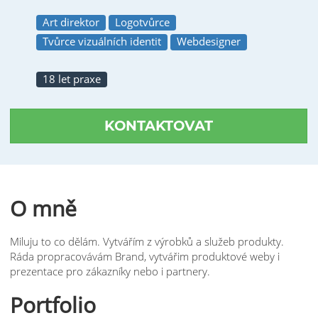
Art direktor
Logotvůrce
Tvůrce vizuálních identit
Webdesigner
18 let praxe
KONTAKTOVAT
O mně
Miluju to co dělám. Vytvářím z výrobků a služeb produkty.
Ráda propracovávám Brand, vytvářim produktové weby i
prezentace pro zákazníky nebo i partnery.
Portfolio