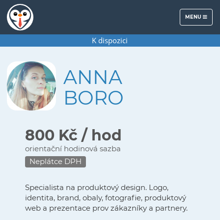
MENU
MENU
K dispozici
ANNA
BORO
800 Kč / hod
orientační hodinová sazba
Neplátce DPH
Specialista na produktový design. Logo,
identita, brand, obaly, fotografie, produktový
web a prezentace prov zákazníky a partnery.